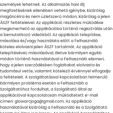
személyek lehetnek. Az alkalmazás havi díj
megfizetésének ellenében vehető igénybe, kizárólag
magáncélra és nem üzletszerű módon, kizárólag a jelen
ÁSZF feltételeivel. Az applikáció részletes működése
megismerhető az applikációba történő regisztrálás után
a bemutatkozó videókból. Az applikáció telepítése,
másolása és/vagy használata előtt a Felhasználó
köteles elolvasni jelen ÁSZF tartalmát. Az applikáció
telepítésével, másolásával, illetve bármilyen egyéb
módon történő használatával a Felhasználó elismeri,
hogy a jelen szerződésben foglaltakat elolvasta és
tudomásul vette, valamint kötelező érvénnyel elfogadja
a feltételeit. A szolgáltatással kapcsolatban felmerülő
bármilyen probléma esetén a Felhasználó a
Szolgáltatóhoz fordulhat, a Szolgáltató által az
applikációval kapcsolatosan működtetett e-mail
címen: glowarcjoga@gmail.com. Az applikáció
használatával kizárólag a Felhasználó és a Szolgáltató