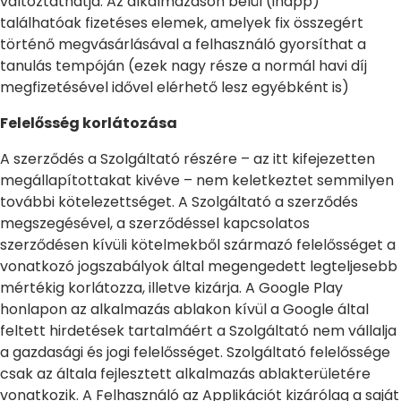
változtathatja. Az alkalmazáson belül (inapp)
találhatóak fizetéses elemek, amelyek fix összegért
történő megvásárlásával a felhasználó gyorsíthat a
tanulás tempóján (ezek nagy része a normál havi díj
megfizetésével idővel elérhető lesz egyébként is)
Felelősség korlátozása
A szerződés a Szolgáltató részére – az itt kifejezetten
megállapítottakat kivéve – nem keletkeztet semmilyen
további kötelezettséget. A Szolgáltató a szerződés
megszegésével, a szerződéssel kapcsolatos
szerződésen kívüli kötelmekből származó felelősséget a
vonatkozó jogszabályok által megengedett legteljesebb
mértékig korlátozza, illetve kizárja. A Google Play
honlapon az alkalmazás ablakon kívül a Google által
feltett hirdetések tartalmáért a Szolgáltató nem vállalja
a gazdasági és jogi felelősséget. Szolgáltató felelőssége
csak az általa fejlesztett alkalmazás ablakterületére
vonatkozik. A Felhasználó az Applikációt kizárólag a saját