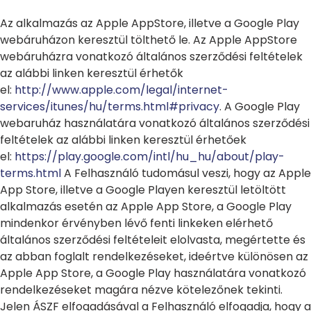
Az alkalmazás az Apple AppStore, illetve a Google Play
webáruházon keresztül tölthető le. Az Apple AppStore
webáruházra vonatkozó általános szerződési feltételek
az alábbi linken keresztül érhetők
el:
http://www.apple.com/legal/internet-
services/itunes/hu/terms.html#privacy
. A Google Play
webaruház használatára vonatkozó általános szerződési
feltételek az alábbi linken keresztül érhetőek
el:
https://play.google.com/intl/hu_hu/about/play-
terms.html
A Felhasználó tudomásul veszi, hogy az Apple
App Store, illetve a Google Playen keresztül letöltött
alkalmazás esetén az Apple App Store, a Google Play
mindenkor érvényben lévő fenti linkeken elérhető
általános szerződési feltételeit elolvasta, megértette és
az abban foglalt rendelkezéseket, ideértve különösen az
Apple App Store, a Google Play használatára vonatkozó
rendelkezéseket magára nézve kötelezőnek tekinti.
Jelen ÁSZF elfogadásával a Felhasználó elfogadja, hogy a