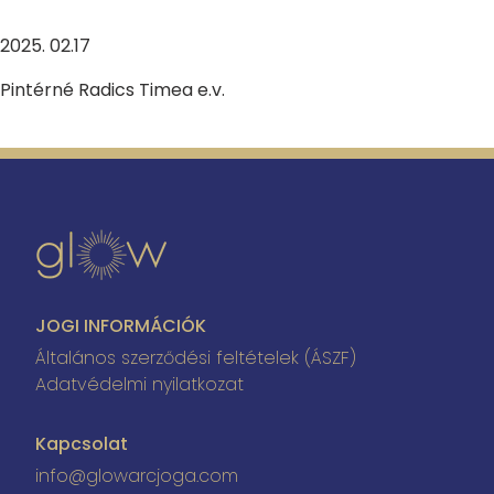
2025. 02.17
Pintérné Radics Timea e.v.
JOGI INFORMÁCIÓK
Általános szerződési feltételek (ÁSZF)
Adatvédelmi nyilatkozat
Kapcsolat
info@glowarcjoga.com