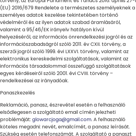
törvény, az Európai Parlament és Tanács 2016. április 27-i
(EU) 2016/679 Rendelete a természetes személyeknek a
személyes adatok kezelése tekintetében történő
védelméről és az ilyen adatok szabad áramlásáról,
valamint a 95/46/EK irányelv hatályon kívül
helyezéséről, az információs önrendelkezési jogról és az
információszabadságról szóló 2011. év CXII. törvény, a
szerzői jogról szóló 1999. évi LXXVI. törvény, valamint az
elektronikus kereskedelmi szolgáltatások, valamint az
információs társadalommal összefüggő szolgáltatások
egyes kérdéseiről szóló 2001. évi CVIII. törvény –
rendelkezései az irányadóak.
Panaszkezelés
Reklamáció, panasz, észrevétel esetén a felhasználó
elsődlegesen a szolgáltató email címén jelezheti
problémáját:
glowarcjoga@gmail.com
. A felhasználó
köteles megadni: nevét, emailcímét, a panasz leírását.
Szükség esetén telefonszámát. A szolgáltató a panaszt