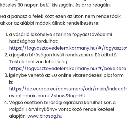
köteles 30 napon belül kivizsgálni, és arra reagálni.
Ha a panasz a felek közt ezen az úton nem rendeződik
akkor az alábbi módok állnak rendelkezésre:
a vásárló lakóhelye szerinte fogyasztóvédelmi
hatósághoz fordulhat:
https://fogyasztovedelem.kormany.hu/#/fogyaszt
a jogvita bíróságon kívüli rendezésére Békéltető
Testületnél van lehetőség:
https://fogyasztovedelem.kormany.hu/#/bekelteto
igénybe vehető az EU online vitarendezési platform
is:
https://ec.europa.eu/consumers/odr/main/index.c
event=main.home2.show&lng=HU
Végső esetben bírósági eljárásra kerülhet sor, a
Polgári Törvénykönyv vontakozó rendelkezései
alapján:
www.birosag.hu