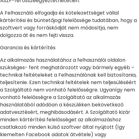
ÁSZF-fel összeegyeztethetetlen.
A Felhasználó elfogadja és kötelezettséget vállal
kártérítési és büntetőjogi felelőssége tudatában, hogy a
szoftvert vagy forráskódját nem módosítja, nem
dolgozza át és nem fejti vissza.
Garancia és kártérítés
Az alkalmazás használatához a felhasználói oldalon
szükséges- fent meghatározott vagy bármely egyéb –
technikai feltételeket a Felhasználónak kell biztosítania,
teljesítenie. Ezen technikai feltételek nem teljesüléséért
a Szolgáltató nem vonható felelősségre. Ugyanígy nem
vonható felelősségre a Szolgáltató az alkalmazás
használatából adódóan a készüléken bekövetkező
adatvesztésért, meghibásodásért. A Szolgáltató kizár
minden kártérítési felelősséget az alkalmazáshoz
csatlakozó minden külső szoftver által nyújtott (így
kiemelten Facebook adatok átvétele) vagy