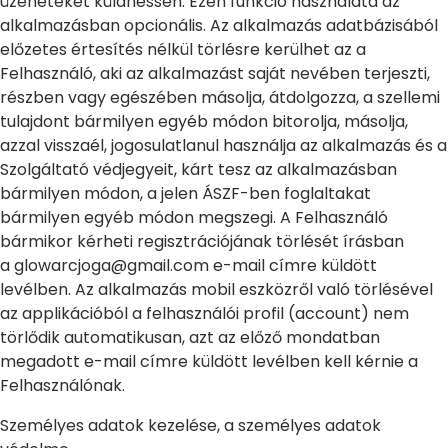
üzeneteket küldhessen. Ezen funkció használata az
alkalmazásban opcionális. Az alkalmazás adatbázisából
előzetes értesítés nélkül törlésre kerülhet az a
Felhasználó, aki az alkalmazást saját nevében terjeszti,
részben vagy egészében másolja, átdolgozza, a szellemi
tulajdont bármilyen egyéb módon bitorolja, másolja,
azzal visszaél, jogosulatlanul használja az alkalmazás és a
Szolgáltató védjegyeit, kárt tesz az alkalmazásban
bármilyen módon, a jelen ÁSZF-ben foglaltakat
bármilyen egyéb módon megszegi. A Felhasználó
bármikor kérheti regisztrációjának törlését írásban
a glowarcjoga@gmail.com e-mail címre küldött
levélben. Az alkalmazás mobil eszközről való törlésével
az applikációból a felhasználói profil (account) nem
törlődik automatikusan, azt az előző mondatban
megadott e-mail címre küldött levélben kell kérnie a
Felhasználónak.
Személyes adatok kezelése, a személyes adatok