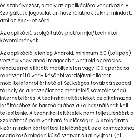
és szabályozást, amely az applikációra vonatkozik. A
Szolgáltató jogosulatlan használatnak tekinti mindazt,
ami az ÁSZF-et sérti.
Az applikáció szolgáltatás platformjai/technikai
követelmények
Az applikáció jelenleg Android, minimum 5.0 (Lollipop)
verziójú vagy annál magasabb Android operációs
rendszerrel ellátott mobiltelefon vagy IOS operációs
rendszer 11.0 vagy későbbi verziójával ellátott
mobiltelefonról érhető el. Szükséges továbbá szabad
tárhely és a használathoz megfelelő sávszélességű
internetelérés. A technikai feltételeket az alkalmazás
letöltéséhez és használatához a Felhasználónak kell
teljesítenie. A technikai feltételek nem teljesüléséért a
Szolgáltató nem vonható felelősségre. A Szolgáltató
kizár minden kártérítési felelősséget az alkalmazáshoz
csatlakozó minden külső szerver által nyújtott (pl.