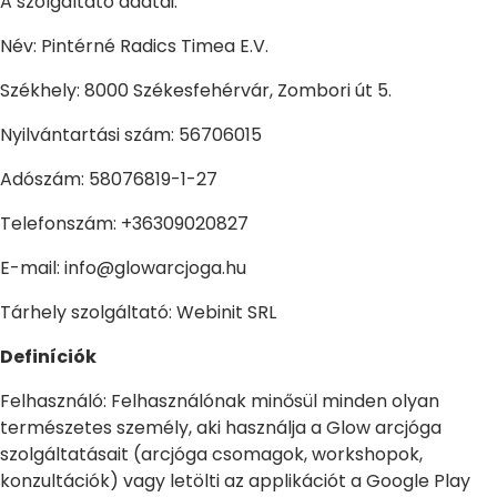
A szolgáltató adatai:
Név: Pintérné Radics Timea E.V.
Székhely: 8000 Székesfehérvár, Zombori út 5.
Nyilvántartási szám: 56706015
Adószám: 58076819-1-27
Telefonszám: +36309020827
E-mail: info@glowarcjoga.hu
Tárhely szolgáltató: Webinit SRL
Definíciók
Felhasználó: Felhasználónak minősül minden olyan
természetes személy, aki használja a Glow arcjóga
szolgáltatásait (arcjóga csomagok, workshopok,
konzultációk) vagy letölti az applikációt a Google Play