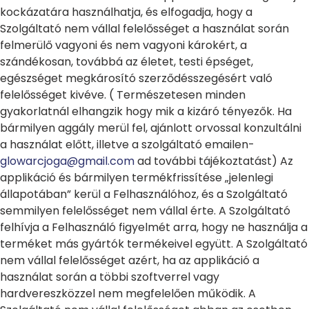
kockázatára használhatja, és elfogadja, hogy a
Szolgáltató nem vállal felelősséget a használat során
felmerülő vagyoni és nem vagyoni károkért, a
szándékosan, továbbá az életet, testi épséget,
egészséget megkárosító szerződésszegésért való
felelősséget kivéve. ( Természetesen minden
gyakorlatnál elhangzik hogy mik a kizáró tényezők. Ha
bármilyen aggály merül fel, ajánlott orvossal konzultálni
a használat előtt, illetve a szolgáltató emailen-
glowarcjoga@gmail.com
ad további tájékoztatást) Az
applikáció és bármilyen termékfrissítése „jelenlegi
állapotában” kerül a Felhasználóhoz, és a Szolgáltató
semmilyen felelősséget nem vállal érte. A Szolgáltató
felhívja a Felhasználó figyelmét arra, hogy ne használja a
terméket más gyártók termékeivel együtt. A Szolgáltató
nem vállal felelősséget azért, ha az applikáció a
használat során a többi szoftverrel vagy
hardvereszközzel nem megfelelően működik. A