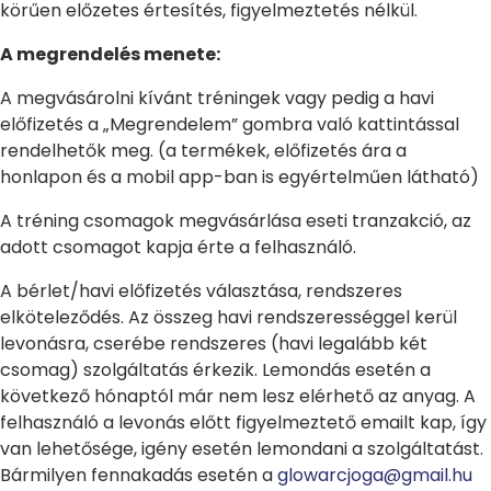
körűen előzetes értesítés, figyelmeztetés nélkül.
A megrendelés menete:
A megvásárolni kívánt tréningek vagy pedig a havi
előfizetés a „Megrendelem” gombra való kattintással
rendelhetők meg. (a termékek, előfizetés ára a
honlapon és a mobil app-ban is egyértelműen látható)
A tréning csomagok megvásárlása eseti tranzakció, az
adott csomagot kapja érte a felhasználó.
A bérlet/havi előfizetés választása, rendszeres
elköteleződés. Az összeg havi rendszerességgel kerül
levonásra, cserébe rendszeres (havi legalább két
csomag) szolgáltatás érkezik. Lemondás esetén a
következő hónaptól már nem lesz elérhető az anyag. A
felhasználó a levonás előtt figyelmeztető emailt kap, így
van lehetősége, igény esetén lemondani a szolgáltatást.
Bármilyen fennakadás esetén a
glowarcjoga@gmail.hu