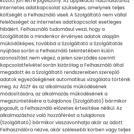
között jön létre jogviszony. Az applikáció használatához
internetes adatkapcsolat szükséges, amelynek teljes
költségét a Felhasználó viseli. A Szolgáltató nem vállal
felelősséget az internetes adatkapcsolat esetleges
hibáiért. Felhasználó tudomásul veszi, hogy a
Szolgáltatás a mindenkor érvényes adatok alapján
működőképes, továbbá a Szolgáltató a Szolgáltatás
nyújtása során a Felhasználó tekintetében külön
azonosítást nem végez, a jelen szerződés szerinti
kapcsolatfelvétel során kizárólag a Felhasználó által
megadott és a Szolgáltató rendszereiben szereplő
adatok egyezőségének automatikus vizsgálata történik
meg. Az ÁSZF és az alkalmazás működésének
módosítására, az alkalmazás működésének a
megszüntetésére a tulajdonos (Szolgáltató) bármikor
jogosult, a Felhasználó előzetes értesítése nélkül. Az
alkalmazáshoz való hozzáférést a tulajdonos
(Szolgáltató) bármikor visszavonhatja akár az adott
Felhasználóra nézve, akár szélesebb körben vagy teljes