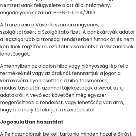
Nemzeti Bank felügyelete alatt álló intézmény,
engedélyének száma: H-EN-I-1064/2013.
A tranzakció a Vásárló számára ingyenes, a
szolgáltatásért a Szolgáltató fizet. A bankkártyák adatai
a legszigorúbb biztonsági rendszerben futnak át és nem
kerülnek rögzítésre, ezáltal is csökkentve a visszaélések
lehetőségét.
Amennyiben az oldalon hiba vagy hiányosság lép fel a
termékeknél vagy az áraknál, fenntartjuk a jogot a
korrekcióra. Ilyen esetben a hiba felismerése,
módosítása után azonnal tájékoztatjuk a vevőt az új
adatokról. A vevő ezt követően még egyszer
megerősítheti a rendelést, vagy lehetőség van arra,
hogy bármely fél elálljon a szerződéstől.
Jogosulatlan használat
A Felhasználónak be kell tartania minden hazai előírást