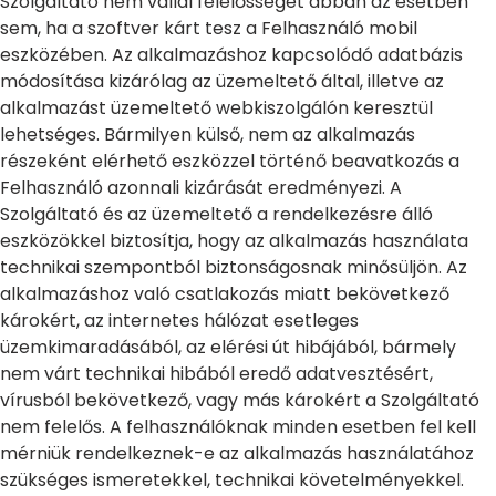
Szolgáltató nem vállal felelősséget abban az esetben
sem, ha a szoftver kárt tesz a Felhasználó mobil
eszközében. Az alkalmazáshoz kapcsolódó adatbázis
módosítása kizárólag az üzemeltető által, illetve az
alkalmazást üzemeltető webkiszolgálón keresztül
lehetséges. Bármilyen külső, nem az alkalmazás
részeként elérhető eszközzel történő beavatkozás a
Felhasználó azonnali kizárását eredményezi. A
Szolgáltató és az üzemeltető a rendelkezésre álló
eszközökkel biztosítja, hogy az alkalmazás használata
technikai szempontból biztonságosnak minősüljön. Az
alkalmazáshoz való csatlakozás miatt bekövetkező
károkért, az internetes hálózat esetleges
üzemkimaradásából, az elérési út hibájából, bármely
nem várt technikai hibából eredő adatvesztésért,
vírusból bekövetkező, vagy más károkért a Szolgáltató
nem felelős. A felhasználóknak minden esetben fel kell
mérniük rendelkeznek-e az alkalmazás használatához
szükséges ismeretekkel, technikai követelményekkel.