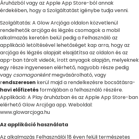
Áruházból vagy az Apple App Store-ból annak
érdekében, hogy a Szolgáltatást igénybe tudja venni.
Szolgáltatás: A Glow Arcjóga oldalon közvetlenül
rendelhetők arcjóga és légzés csomagok a mobil
alkalmazás keretén belül pedig a Felhasználó az
applikáció letöltésével lehetőséget kap arra, hogy az
arcjóga és légzés alapjait elsajátítsa az oldalon és az
app-ban tárolt videók, írott anyagok alapján, melyeknek
egy része ingyenesen elérhető, nagyobb része pedig
vagy
csomagonként
megvásárolható, vagy
r
endszeresen
kerül majd a rendelkezésre bocsátásra-
havi előfizetés
formájában a felhasználó részére.
Applikáció: A Play áruházban és az Apple App Store-ban
elérhető Glow Arcjóga app. Weboldal:
www.glowarcjoga.hu
Az applikáció használata
Az alkalmazás Felhasználói 18 éven felüli természetes