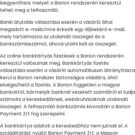
kiegyenlíteni, melyet a Barion rendszerén keresztül
tehet meg a felhasználó.
Banki átutalás választása esetén a vásárló által
megadott e-mailcímre érkezik egy díjbekérő e-mail,
mely tartalmazza az utalandó összeget és a
bankszámlaszámot, ahová utalni kell az összeget.
Az online bankkártyás fizetések a Barion rendszerén
keresztül valósulnak meg. Bankkártyás fizetés
választása esetén a vásárló automatikusan átirányításra
kerül a Barion rendszer biztonságos oldalára, ahol
elvégezhető a fizetés. A Barion független a magyar
bankoktól, bármelyik banknál vezetett számláról el tudja
számolni a kereskedőknek, webáruházaknak utalandó
összeget. A felhasználó bankszámla kivonatán a Barion
Payment Zrt fog szerepelni.
A bankkártya adatok a kereskedőhöz nem jutnak el. A
szolgáltatást nyújtó Barion Payment Zrt. a Magyar